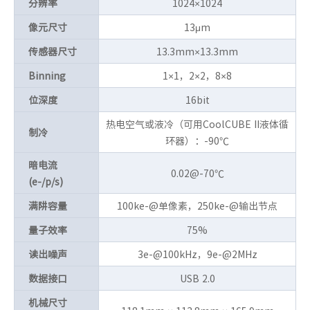
分辨率
1024×1024
像元尺寸
13μm
传感器尺寸
13.3mm×13.3mm
Binning
1×1，2×2，8×8
位深度
16bit
热电空气或液冷（可用CoolCUBE II液体循
制冷
环器）：-90℃
暗电流
0.02@-70℃
(e-/p/s)
满阱容量
100ke-@单像素，250ke-@输出节点
量子效率
75%
读出噪声
3e-@100kHz，9e-@2MHz
数据接口
USB 2.0
机械尺寸