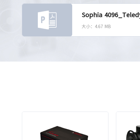
Sophia 4096_Teled
大小：4.67 MB