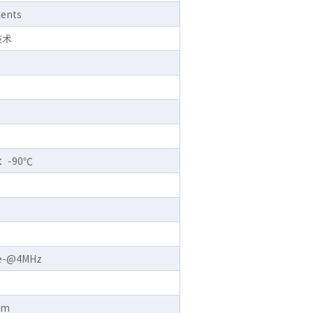
ments
技术
-90℃
e-@4MHz
mm