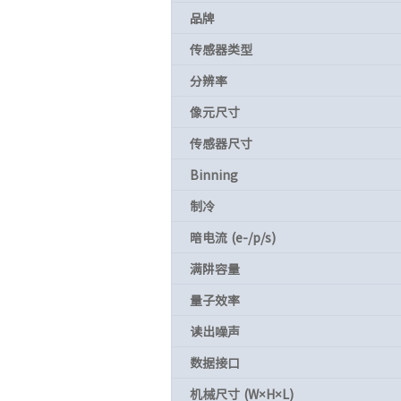
品牌
传感器类型
分辨率
像元尺寸
传感器尺寸
Binning
制冷
暗电流 (e-/p/s)
满阱容量
量子效率
读出噪声
数据接口
机械尺寸 (W×H×L)