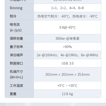
Binning
1×1，2×2，4×4，8×8
制冷
热电空气制冷：-60℃，热电液冷：-90℃
暗电流
0.8@-60℃
(e-/p/s)
满阱容量
300ke-@单像素
量子效率
>90%
读出噪声
2e-@100kHz，4e-@1MHz，8e-@4MHz
数据接口
USB 3.0
机械尺寸
202mm × 202mm × 253mm
(W×H×L)
工作温度
+5℃ ~ +30℃
重量
12.8 kg