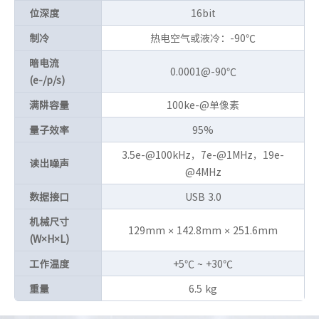
位深度
16bit
制冷
热电空气或液冷：-90℃
暗电流
0.0001@-90℃
(e-/p/s)
满阱容量
100ke-@单像素
量子效率
95%
3.5e-@100kHz，7e-@1MHz，19e-
读出噪声
@4MHz
数据接口
USB 3.0
机械尺寸
129mm × 142.8mm × 251.6mm
(W×H×L)
工作温度
+5℃ ~ +30℃
重量
6.5 kg