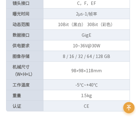
镜头接口
C，F，EF
曝光时间
2μs-1/帧率
动态范围
10Bit（黑白） 30Bit（彩色）
数据接口
GigE
供电要求
10~36V@30W
图像存储
8 / 16 / 32 / 64 / 128 GB
机械尺寸
98×98×118mm
（W×H×L）
工作温度
-5℃~+40℃
重量
1.5kg
认证
CE
资料下载