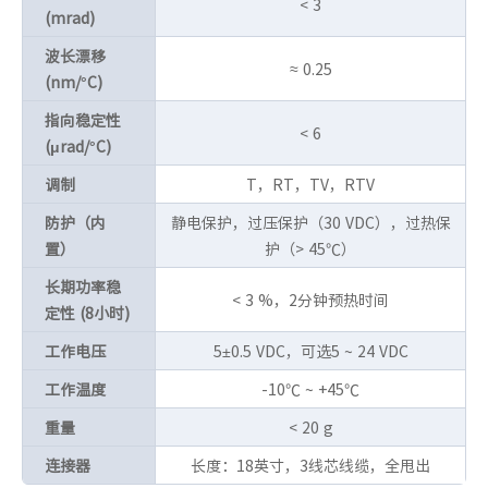
< 3
(mrad)
波长漂移
≈ 0.25
(nm/°C)
指向稳定性
< 6
(μrad/°C)
调制
T，RT，TV，RTV
防护（内
静电保护，过压保护（30 VDC），过热保
置）
护（> 45℃）
长期功率稳
< 3 %，2分钟预热时间
定性 (8小时)
工作电压
5±0.5 VDC，可选5 ~ 24 VDC
工作温度
-10℃ ~ +45℃
重量
< 20 g
连接器
长度：18英寸，3线芯线缆，全甩出