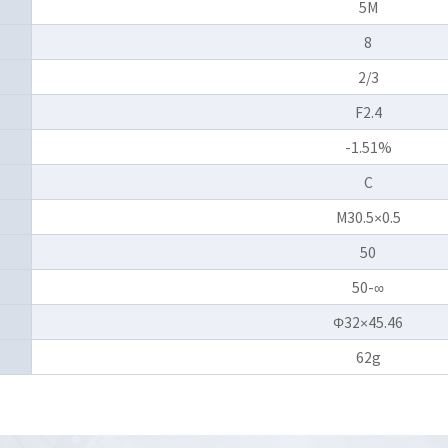
5M
8
2/3
F2.4
-1.51%
C
M30.5×0.5
50
50-∞
Φ32×45.46
62g