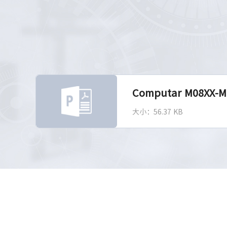
Computar M08XX-M
大小：56.37 KB