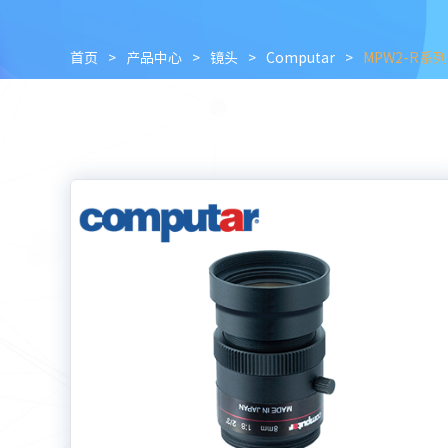
首页
>
产品中心
>
镜头
>
Computar
>
MPW2-R系列