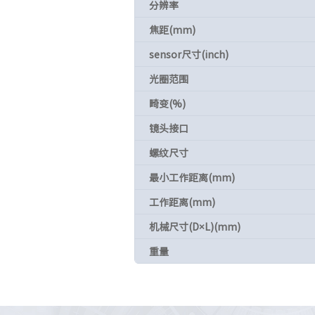
分辨率
焦距(mm)
sensor尺寸(inch)
光圈范围
畸变(%)
镜头接口
螺纹尺寸
最小工作距离(mm)
工作距离(mm)
机械尺寸(D×L)(mm)
重量