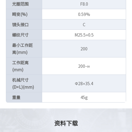
光圈范围
F8.0
畸变(%)
0.59%
镜头接口
C
螺纹尺寸
M25.5×0.5
最小工作距
200
离(mm)
工作距离
200-∞
(mm)
机械尺寸
Φ28×35.4
(D×L)(mm)
重量
45g
资料下载