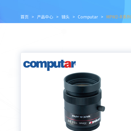
首页
>
产品中心
>
镜头
>
Computar
>
MPW2-R系列