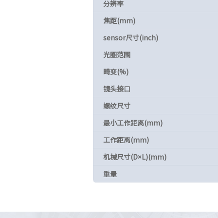
分辨率
焦距(mm)
sensor尺寸(inch)
光圈范围
畸变(%)
镜头接口
螺纹尺寸
最小工作距离(mm)
工作距离(mm)
机械尺寸(D×L)(mm)
重量