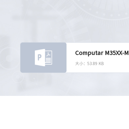
Computar M35XX-M
大小：53.89 KB