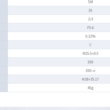
5M
35
2/3
F5.6
0.32%
C
M25.5×0.5
200
200-∞
Φ28×35.17
45g