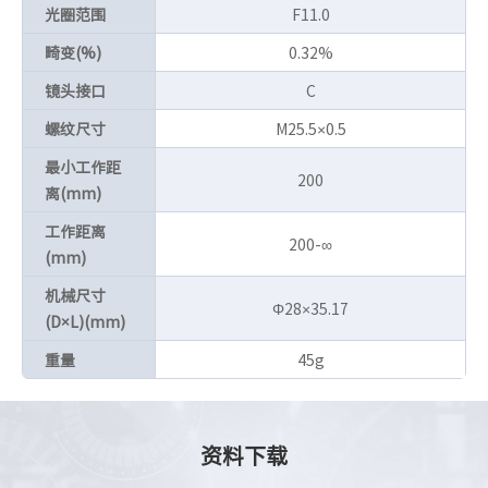
光圈范围
F11.0
畸变(%)
0.32%
镜头接口
C
螺纹尺寸
M25.5×0.5
最小工作距
200
离(mm)
工作距离
200-∞
(mm)
机械尺寸
Φ28×35.17
(D×L)(mm)
重量
45g
资料下载