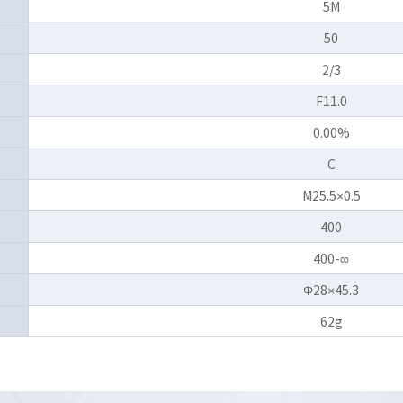
5M
50
2/3
F11.0
0.00%
C
M25.5×0.5
400
400-∞
Φ28×45.3
62g