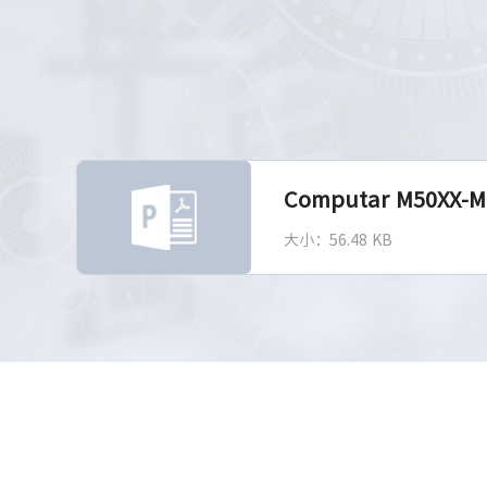
Computar M50XX-M
大小：56.48 KB