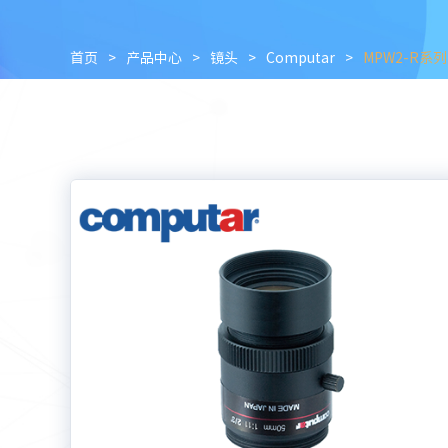
首页
>
产品中心
>
镜头
>
Computar
>
MPW2-R系列