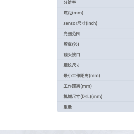
分辨率
焦距(mm)
sensor尺寸(inch)
光圈范围
畸变(%)
镜头接口
螺纹尺寸
最小工作距离(mm)
工作距离(mm)
机械尺寸(D×L)(mm)
重量