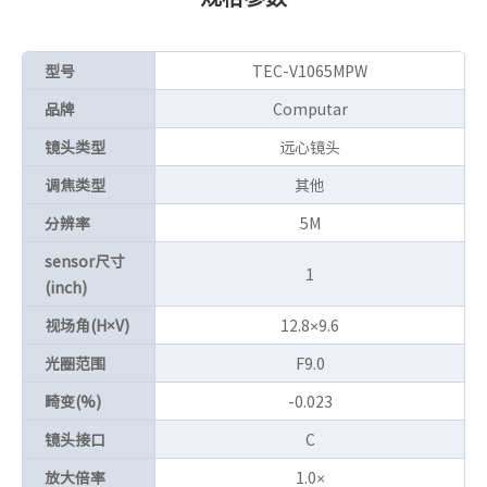
型号
TEC-V1065MPW
品牌
Computar
镜头类型
远心镜头
调焦类型
其他
分辨率
5M
sensor尺寸
1
(inch)
视场角(H×V)
12.8×9.6
光圈范围
F9.0
畸变(%)
-0.023
镜头接口
C
放大倍率
1.0×