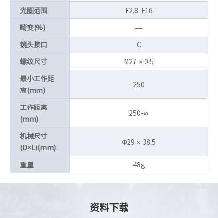
光圈范围
F2.8-F16
畸变(%)
—
镜头接口
C
螺纹尺寸
M27 × 0.5
最小工作距
250
离(mm)
工作距离
250-∞
(mm)
机械尺寸
Φ29 × 38.5
(D×L)(mm)
重量
48g
资料下载