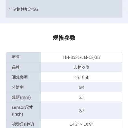
耐振性能达5G
规格参数
型号
HN-3528-6M-C2/3B
品牌
大恒图像
调焦类型
固定焦距
分辨率
6M
焦距(mm)
35
sensor尺寸
2/3
(inch)
视场角(H×V)
14.3° × 10.8°