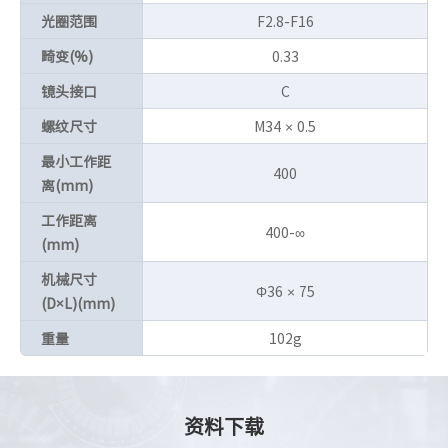
光圈范围
F2.8-F16
畸变(%)
0.33
镜头接口
C
螺纹尺寸
M34 × 0.5
最小工作距
400
离(mm)
工作距离
400-∞
(mm)
机械尺寸
Φ36 × 75
(D×L)(mm)
重量
102g
资料下载