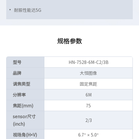
耐振性能达5G
规格参数
型号
HN-7528-6M-C2/3B
品牌
大恒图像
调焦类型
固定焦距
分辨率
6M
焦距(mm)
75
sensor尺寸
2/3
(inch)
视场角(H×V)
6.7° × 5.0°