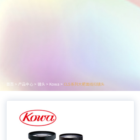
首页
>
产品中心
>
镜头
>
Kowa
>
CLS系列大靶面线扫镜头