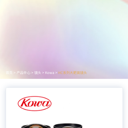
首页
>
产品中心
>
镜头
>
Kowa
>
HC系列大靶面镜头