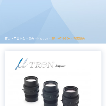
首页
>
产品中心
>
镜头
>
Myutron
>
SP Φ67-Φ100 大靶面镜头