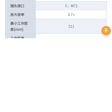
镜头接口
F，M72
放大倍率
0.7×
最小工作距
211
离(mm)
工作距离
211
(mm)
资料下载
Myutron_SP系列_Datasheet_EN_V18.02.23
立即下载
大小：854.86 KB