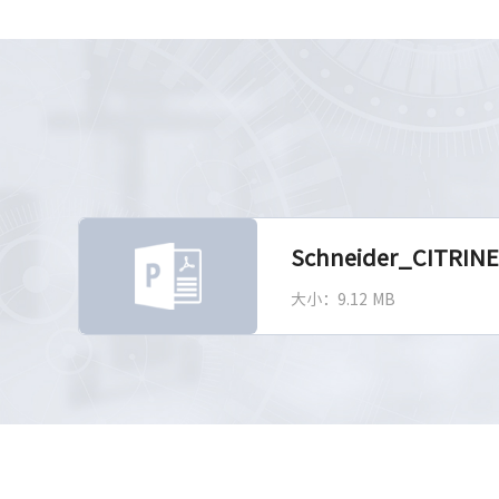
Schneider_CITRIN
大小：9.12 MB