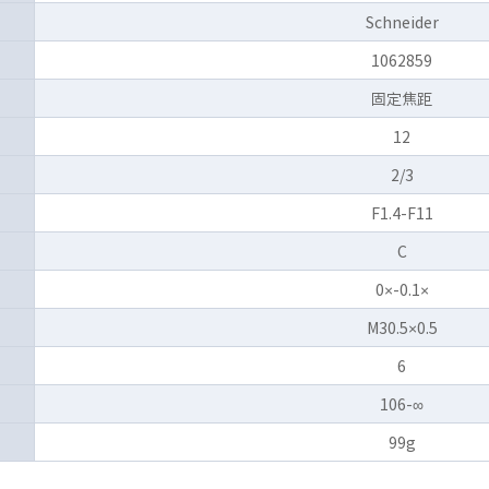
Schneider
1062859
固定焦距
12
2/3
F1.4-F11
C
0×-0.1×
M30.5×0.5
6
106-∞
99g