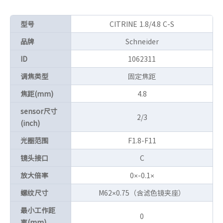
型号
CITRINE 1.8/4.8 C-S
品牌
Schneider
ID
1062311
调焦类型
固定焦距
焦距(mm)
4.8
sensor尺寸
2/3
(inch)
光圈范围
F1.8-F11
镜头接口
C
放大倍率
0×-0.1×
螺纹尺寸
M62×0.75（含滤色镜夹座）
最小工作距
0
离(mm)