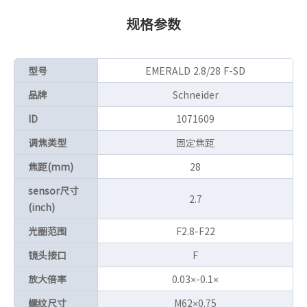
规格参数
型号
EMERALD 2.8/28 F-SD
品牌
Schneider
ID
1071609
调焦类型
固定焦距
焦距(mm)
28
sensor尺寸
2.7
(inch)
光圈范围
F2.8-F22
镜头接口
F
放大倍率
0.03×-0.1×
螺纹尺寸
M62×0.75