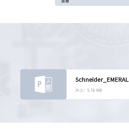
重量
Schneider_EMERAL
大小：5.76 MB