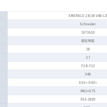
EMERALD 2.8/28 V48-L
Schneider
1071610
固定焦距
28
2.7
F2.8-F22
V48
0.01×-0.05×
M62×0.75
553-2830