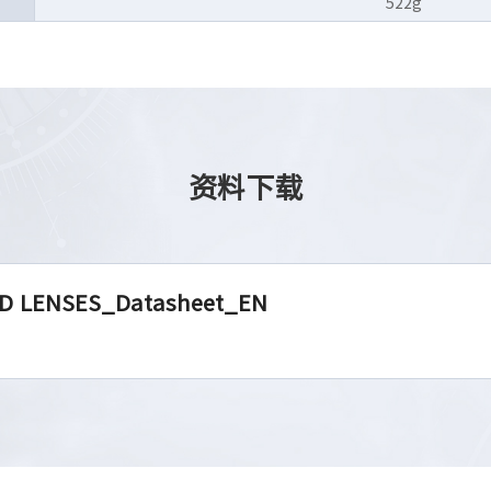
522g
资料下载
D LENSES_Datasheet_EN