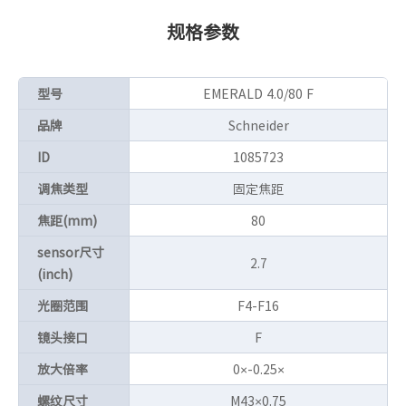
规格参数
型号
EMERALD 4.0/80 F
品牌
Schneider
ID
1085723
调焦类型
固定焦距
焦距(mm)
80
sensor尺寸
2.7
(inch)
光圈范围
F4-F16
镜头接口
F
放大倍率
0×-0.25×
螺纹尺寸
M43×0.75