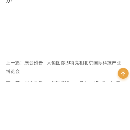
力！
上一篇：展会预告 | 大恒图像即将亮相北京国际科技产业
博览会
下一篇：展会预告 | 大恒图像Vision China（Beijing）演
示系统，夯爆了！
相关推荐