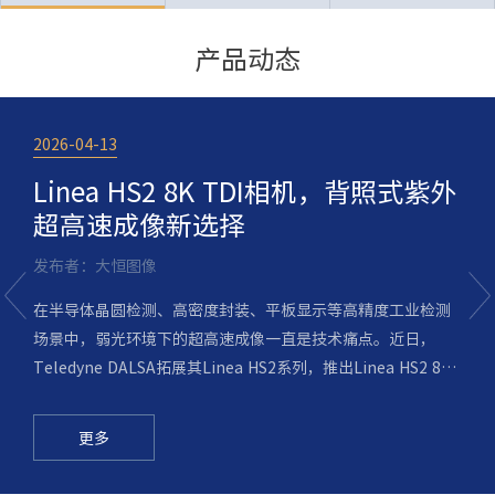
产品动态
2026-04-13
2
重
Linea HS2 8K TDI相机，背照式紫外
超高速成像新选择
发布者：大恒图像
在半导体晶圆检测、高密度封装、平板显示等高精度工业检测
场景中，弱光环境下的超高速成像一直是技术痛点。近日，
Teledyne DALSA拓展其Linea HS2系列，推出Linea HS2 8K
线阵相机，延续了该系列新一代TDI技术的核心优势，专为弱光
超高速成像设计，可适配更多工业应用需求。
更多